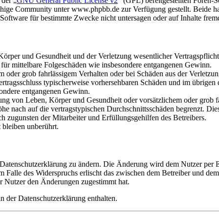
 der „
GNU General Public License v2
“ (GPL) bereitgestellten Foren
hige Community unter www.phpbb.de zur Verfügung gestellt. Beide hab
oftware für bestimmte Zwecke nicht untersagen oder auf Inhalte frem
rper und Gesundheit und der Verletzung wesentlicher Vertragspflichten
ch für mittelbare Folgeschäden wie insbesondere entgangenen Gewinn.
em oder grob fahrlässigem Verhalten oder bei Schäden aus der Verletz
i Vertragsschluss typischerweise vorhersehbaren Schäden und im übrigen
besondere entgangenen Gewinn.
ng von Leben, Körper und Gesundheit oder vorsätzlichem oder grob fah
e nach auf die vertragstypischen Durchschnittsschäden begrenzt. Dies
h zugunsten der Mitarbeiter und Erfüllungsgehilfen des Betreibers.
bleiben unberührt.
e Datenschutzerklärung zu ändern. Die Änderung wird dem Nutzer per E-
m Falle des Widerspruchs erlischt das zwischen dem Betreiber und dem 
er Nutzer den Änderungen zugestimmt hat.
n der Datenschutzerklärung enthalten.