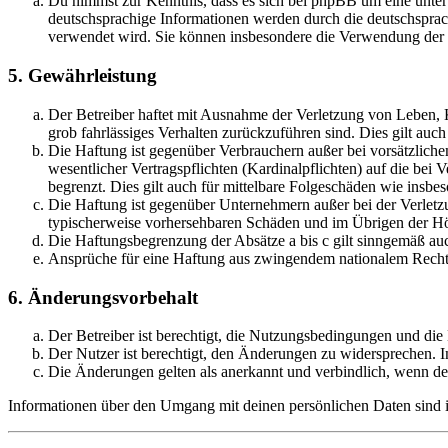
Du nimmst zur Kenntnis, dass es sich bei phpBB um eine unter
deutschsprachige Informationen werden durch die deutschsprac
verwendet wird. Sie können insbesondere die Verwendung der S
5. Gewährleistung
Der Betreiber haftet mit Ausnahme der Verletzung von Leben, Kö
grob fahrlässiges Verhalten zurückzuführen sind. Dies gilt au
Die Haftung ist gegenüber Verbrauchern außer bei vorsätzlich
wesentlicher Vertragspflichten (Kardinalpflichten) auf die be
begrenzt. Dies gilt auch für mittelbare Folgeschäden wie ins
Die Haftung ist gegenüber Unternehmern außer bei der Verletzu
typischerweise vorhersehbaren Schäden und im Übrigen der Höh
Die Haftungsbegrenzung der Absätze a bis c gilt sinngemäß auc
Ansprüche für eine Haftung aus zwingendem nationalem Recht 
6. Änderungsvorbehalt
Der Betreiber ist berechtigt, die Nutzungsbedingungen und di
Der Nutzer ist berechtigt, den Änderungen zu widersprechen. I
Die Änderungen gelten als anerkannt und verbindlich, wenn d
Informationen über den Umgang mit deinen persönlichen Daten sind i