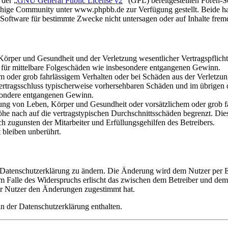
 der „
GNU General Public License v2
“ (GPL) bereitgestellten Foren
hige Community unter www.phpbb.de zur Verfügung gestellt. Beide hab
oftware für bestimmte Zwecke nicht untersagen oder auf Inhalte frem
rper und Gesundheit und der Verletzung wesentlicher Vertragspflichten
ch für mittelbare Folgeschäden wie insbesondere entgangenen Gewinn.
em oder grob fahrlässigem Verhalten oder bei Schäden aus der Verletz
i Vertragsschluss typischerweise vorhersehbaren Schäden und im übrigen
besondere entgangenen Gewinn.
ng von Leben, Körper und Gesundheit oder vorsätzlichem oder grob fah
e nach auf die vertragstypischen Durchschnittsschäden begrenzt. Dies
h zugunsten der Mitarbeiter und Erfüllungsgehilfen des Betreibers.
bleiben unberührt.
e Datenschutzerklärung zu ändern. Die Änderung wird dem Nutzer per E-
m Falle des Widerspruchs erlischt das zwischen dem Betreiber und dem 
er Nutzer den Änderungen zugestimmt hat.
n der Datenschutzerklärung enthalten.