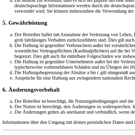
Du nimmst zur Kenntnis, dass es sich bei phpBB um eine unter
deutschsprachige Informationen werden durch die deutschsprac
verwendet wird. Sie können insbesondere die Verwendung der S
5. Gewährleistung
Der Betreiber haftet mit Ausnahme der Verletzung von Leben, Kö
grob fahrlässiges Verhalten zurückzuführen sind. Dies gilt au
Die Haftung ist gegenüber Verbrauchern außer bei vorsätzlich
wesentlicher Vertragspflichten (Kardinalpflichten) auf die be
begrenzt. Dies gilt auch für mittelbare Folgeschäden wie ins
Die Haftung ist gegenüber Unternehmern außer bei der Verletzu
typischerweise vorhersehbaren Schäden und im Übrigen der Höh
Die Haftungsbegrenzung der Absätze a bis c gilt sinngemäß auc
Ansprüche für eine Haftung aus zwingendem nationalem Recht 
6. Änderungsvorbehalt
Der Betreiber ist berechtigt, die Nutzungsbedingungen und di
Der Nutzer ist berechtigt, den Änderungen zu widersprechen. I
Die Änderungen gelten als anerkannt und verbindlich, wenn d
Informationen über den Umgang mit deinen persönlichen Daten sind i