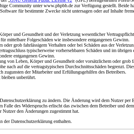
 der „
GNU General Public License v2
“ (GPL) bereitgestellten Foren
hige Community unter www.phpbb.de zur Verfügung gestellt. Beide hab
oftware für bestimmte Zwecke nicht untersagen oder auf Inhalte frem
rper und Gesundheit und der Verletzung wesentlicher Vertragspflichten
ch für mittelbare Folgeschäden wie insbesondere entgangenen Gewinn.
em oder grob fahrlässigem Verhalten oder bei Schäden aus der Verletz
i Vertragsschluss typischerweise vorhersehbaren Schäden und im übrigen
besondere entgangenen Gewinn.
ng von Leben, Körper und Gesundheit oder vorsätzlichem oder grob fah
e nach auf die vertragstypischen Durchschnittsschäden begrenzt. Dies
h zugunsten der Mitarbeiter und Erfüllungsgehilfen des Betreibers.
bleiben unberührt.
e Datenschutzerklärung zu ändern. Die Änderung wird dem Nutzer per E-
m Falle des Widerspruchs erlischt das zwischen dem Betreiber und dem 
er Nutzer den Änderungen zugestimmt hat.
n der Datenschutzerklärung enthalten.