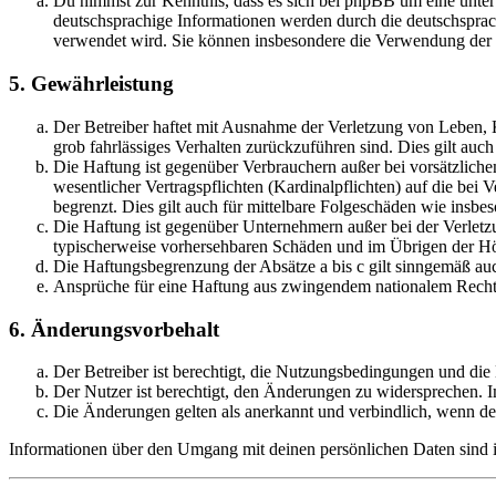
Du nimmst zur Kenntnis, dass es sich bei phpBB um eine unter
deutschsprachige Informationen werden durch die deutschsprac
verwendet wird. Sie können insbesondere die Verwendung der S
5. Gewährleistung
Der Betreiber haftet mit Ausnahme der Verletzung von Leben, Kö
grob fahrlässiges Verhalten zurückzuführen sind. Dies gilt au
Die Haftung ist gegenüber Verbrauchern außer bei vorsätzlich
wesentlicher Vertragspflichten (Kardinalpflichten) auf die be
begrenzt. Dies gilt auch für mittelbare Folgeschäden wie ins
Die Haftung ist gegenüber Unternehmern außer bei der Verletzu
typischerweise vorhersehbaren Schäden und im Übrigen der Höh
Die Haftungsbegrenzung der Absätze a bis c gilt sinngemäß auc
Ansprüche für eine Haftung aus zwingendem nationalem Recht 
6. Änderungsvorbehalt
Der Betreiber ist berechtigt, die Nutzungsbedingungen und di
Der Nutzer ist berechtigt, den Änderungen zu widersprechen. I
Die Änderungen gelten als anerkannt und verbindlich, wenn d
Informationen über den Umgang mit deinen persönlichen Daten sind i