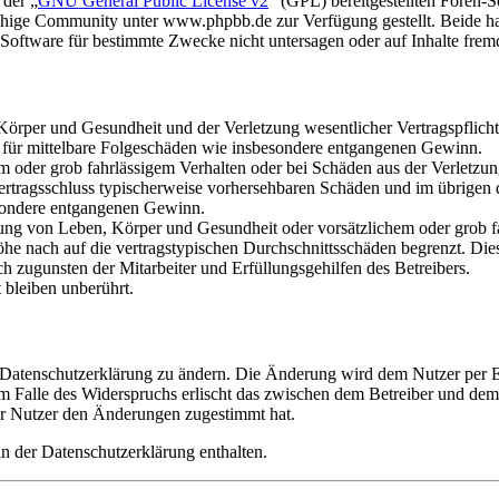
 der „
GNU General Public License v2
“ (GPL) bereitgestellten Foren
hige Community unter www.phpbb.de zur Verfügung gestellt. Beide hab
oftware für bestimmte Zwecke nicht untersagen oder auf Inhalte frem
rper und Gesundheit und der Verletzung wesentlicher Vertragspflichten
ch für mittelbare Folgeschäden wie insbesondere entgangenen Gewinn.
em oder grob fahrlässigem Verhalten oder bei Schäden aus der Verletz
i Vertragsschluss typischerweise vorhersehbaren Schäden und im übrigen
besondere entgangenen Gewinn.
ng von Leben, Körper und Gesundheit oder vorsätzlichem oder grob fah
e nach auf die vertragstypischen Durchschnittsschäden begrenzt. Dies
h zugunsten der Mitarbeiter und Erfüllungsgehilfen des Betreibers.
bleiben unberührt.
e Datenschutzerklärung zu ändern. Die Änderung wird dem Nutzer per E-
m Falle des Widerspruchs erlischt das zwischen dem Betreiber und dem 
er Nutzer den Änderungen zugestimmt hat.
n der Datenschutzerklärung enthalten.