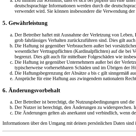
Du nimmst zur Kenntnis, dass es sich bei phpBB um eine unter
deutschsprachige Informationen werden durch die deutschsprac
verwendet wird. Sie können insbesondere die Verwendung der S
5. Gewährleistung
Der Betreiber haftet mit Ausnahme der Verletzung von Leben, Kö
grob fahrlässiges Verhalten zurückzuführen sind. Dies gilt au
Die Haftung ist gegenüber Verbrauchern außer bei vorsätzlich
wesentlicher Vertragspflichten (Kardinalpflichten) auf die be
begrenzt. Dies gilt auch für mittelbare Folgeschäden wie ins
Die Haftung ist gegenüber Unternehmern außer bei der Verletzu
typischerweise vorhersehbaren Schäden und im Übrigen der Höh
Die Haftungsbegrenzung der Absätze a bis c gilt sinngemäß auc
Ansprüche für eine Haftung aus zwingendem nationalem Recht 
6. Änderungsvorbehalt
Der Betreiber ist berechtigt, die Nutzungsbedingungen und di
Der Nutzer ist berechtigt, den Änderungen zu widersprechen. I
Die Änderungen gelten als anerkannt und verbindlich, wenn d
Informationen über den Umgang mit deinen persönlichen Daten sind i