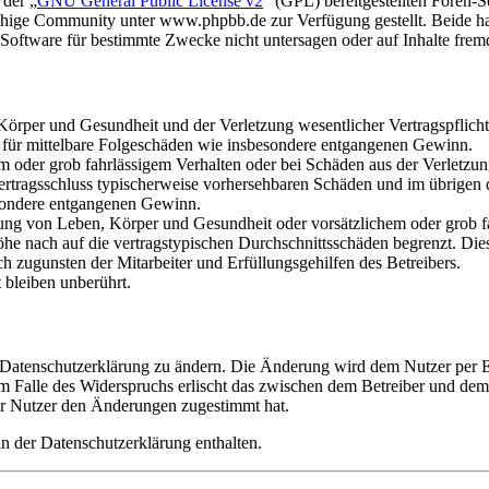
 der „
GNU General Public License v2
“ (GPL) bereitgestellten Foren
hige Community unter www.phpbb.de zur Verfügung gestellt. Beide hab
oftware für bestimmte Zwecke nicht untersagen oder auf Inhalte frem
rper und Gesundheit und der Verletzung wesentlicher Vertragspflichten
ch für mittelbare Folgeschäden wie insbesondere entgangenen Gewinn.
em oder grob fahrlässigem Verhalten oder bei Schäden aus der Verletz
i Vertragsschluss typischerweise vorhersehbaren Schäden und im übrigen
besondere entgangenen Gewinn.
ng von Leben, Körper und Gesundheit oder vorsätzlichem oder grob fah
e nach auf die vertragstypischen Durchschnittsschäden begrenzt. Dies
h zugunsten der Mitarbeiter und Erfüllungsgehilfen des Betreibers.
bleiben unberührt.
e Datenschutzerklärung zu ändern. Die Änderung wird dem Nutzer per E-
m Falle des Widerspruchs erlischt das zwischen dem Betreiber und dem 
er Nutzer den Änderungen zugestimmt hat.
n der Datenschutzerklärung enthalten.