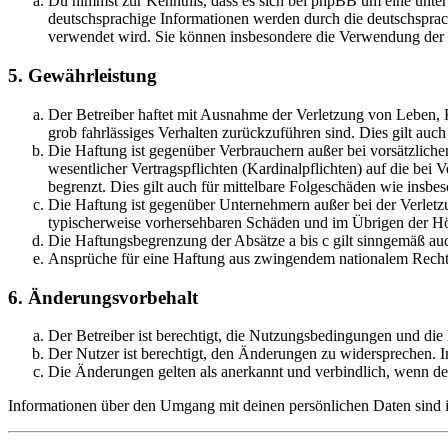
Du nimmst zur Kenntnis, dass es sich bei phpBB um eine unter
deutschsprachige Informationen werden durch die deutschsprac
verwendet wird. Sie können insbesondere die Verwendung der S
5. Gewährleistung
Der Betreiber haftet mit Ausnahme der Verletzung von Leben, Kö
grob fahrlässiges Verhalten zurückzuführen sind. Dies gilt au
Die Haftung ist gegenüber Verbrauchern außer bei vorsätzlich
wesentlicher Vertragspflichten (Kardinalpflichten) auf die be
begrenzt. Dies gilt auch für mittelbare Folgeschäden wie ins
Die Haftung ist gegenüber Unternehmern außer bei der Verletzu
typischerweise vorhersehbaren Schäden und im Übrigen der Höh
Die Haftungsbegrenzung der Absätze a bis c gilt sinngemäß auc
Ansprüche für eine Haftung aus zwingendem nationalem Recht 
6. Änderungsvorbehalt
Der Betreiber ist berechtigt, die Nutzungsbedingungen und di
Der Nutzer ist berechtigt, den Änderungen zu widersprechen. I
Die Änderungen gelten als anerkannt und verbindlich, wenn d
Informationen über den Umgang mit deinen persönlichen Daten sind i