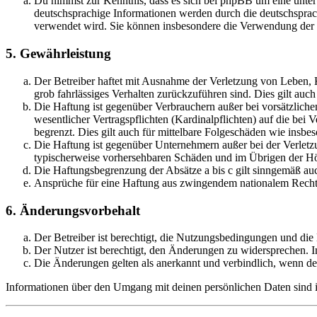
Du nimmst zur Kenntnis, dass es sich bei phpBB um eine unter
deutschsprachige Informationen werden durch die deutschsprac
verwendet wird. Sie können insbesondere die Verwendung der S
5. Gewährleistung
Der Betreiber haftet mit Ausnahme der Verletzung von Leben, Kö
grob fahrlässiges Verhalten zurückzuführen sind. Dies gilt au
Die Haftung ist gegenüber Verbrauchern außer bei vorsätzlich
wesentlicher Vertragspflichten (Kardinalpflichten) auf die be
begrenzt. Dies gilt auch für mittelbare Folgeschäden wie ins
Die Haftung ist gegenüber Unternehmern außer bei der Verletzu
typischerweise vorhersehbaren Schäden und im Übrigen der Höh
Die Haftungsbegrenzung der Absätze a bis c gilt sinngemäß auc
Ansprüche für eine Haftung aus zwingendem nationalem Recht 
6. Änderungsvorbehalt
Der Betreiber ist berechtigt, die Nutzungsbedingungen und di
Der Nutzer ist berechtigt, den Änderungen zu widersprechen. I
Die Änderungen gelten als anerkannt und verbindlich, wenn d
Informationen über den Umgang mit deinen persönlichen Daten sind i