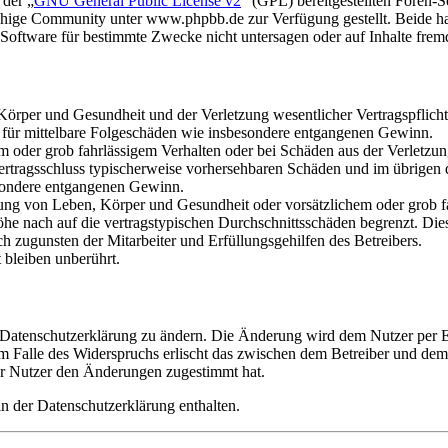
 der „
GNU General Public License v2
“ (GPL) bereitgestellten Foren
hige Community unter www.phpbb.de zur Verfügung gestellt. Beide hab
oftware für bestimmte Zwecke nicht untersagen oder auf Inhalte frem
rper und Gesundheit und der Verletzung wesentlicher Vertragspflichten
ch für mittelbare Folgeschäden wie insbesondere entgangenen Gewinn.
em oder grob fahrlässigem Verhalten oder bei Schäden aus der Verletz
i Vertragsschluss typischerweise vorhersehbaren Schäden und im übrigen
besondere entgangenen Gewinn.
ng von Leben, Körper und Gesundheit oder vorsätzlichem oder grob fah
e nach auf die vertragstypischen Durchschnittsschäden begrenzt. Dies
h zugunsten der Mitarbeiter und Erfüllungsgehilfen des Betreibers.
bleiben unberührt.
e Datenschutzerklärung zu ändern. Die Änderung wird dem Nutzer per E-
m Falle des Widerspruchs erlischt das zwischen dem Betreiber und dem 
er Nutzer den Änderungen zugestimmt hat.
n der Datenschutzerklärung enthalten.