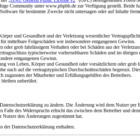
 der „
GNU General Public License v2
“ (GPL) bereitgestellten Foren
hige Community unter www.phpbb.de zur Verfügung gestellt. Beide hab
oftware für bestimmte Zwecke nicht untersagen oder auf Inhalte frem
rper und Gesundheit und der Verletzung wesentlicher Vertragspflichten
ch für mittelbare Folgeschäden wie insbesondere entgangenen Gewinn.
em oder grob fahrlässigem Verhalten oder bei Schäden aus der Verletz
i Vertragsschluss typischerweise vorhersehbaren Schäden und im übrigen
besondere entgangenen Gewinn.
ng von Leben, Körper und Gesundheit oder vorsätzlichem oder grob fah
e nach auf die vertragstypischen Durchschnittsschäden begrenzt. Dies
h zugunsten der Mitarbeiter und Erfüllungsgehilfen des Betreibers.
bleiben unberührt.
e Datenschutzerklärung zu ändern. Die Änderung wird dem Nutzer per E-
m Falle des Widerspruchs erlischt das zwischen dem Betreiber und dem 
er Nutzer den Änderungen zugestimmt hat.
n der Datenschutzerklärung enthalten.