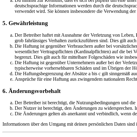
Du nimmst zur Kenntnis, dass es sich bei phpBB um eine unter
deutschsprachige Informationen werden durch die deutschsprac
verwendet wird. Sie können insbesondere die Verwendung der S
5. Gewährleistung
Der Betreiber haftet mit Ausnahme der Verletzung von Leben, Kö
grob fahrlässiges Verhalten zurückzuführen sind. Dies gilt au
Die Haftung ist gegenüber Verbrauchern außer bei vorsätzlich
wesentlicher Vertragspflichten (Kardinalpflichten) auf die be
begrenzt. Dies gilt auch für mittelbare Folgeschäden wie ins
Die Haftung ist gegenüber Unternehmern außer bei der Verletzu
typischerweise vorhersehbaren Schäden und im Übrigen der Höh
Die Haftungsbegrenzung der Absätze a bis c gilt sinngemäß auc
Ansprüche für eine Haftung aus zwingendem nationalem Recht 
6. Änderungsvorbehalt
Der Betreiber ist berechtigt, die Nutzungsbedingungen und di
Der Nutzer ist berechtigt, den Änderungen zu widersprechen. I
Die Änderungen gelten als anerkannt und verbindlich, wenn d
Informationen über den Umgang mit deinen persönlichen Daten sind i