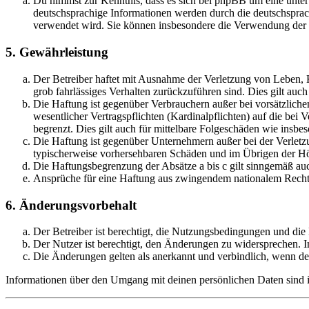
Du nimmst zur Kenntnis, dass es sich bei phpBB um eine unter
deutschsprachige Informationen werden durch die deutschsprac
verwendet wird. Sie können insbesondere die Verwendung der S
5. Gewährleistung
Der Betreiber haftet mit Ausnahme der Verletzung von Leben, Kö
grob fahrlässiges Verhalten zurückzuführen sind. Dies gilt au
Die Haftung ist gegenüber Verbrauchern außer bei vorsätzlich
wesentlicher Vertragspflichten (Kardinalpflichten) auf die be
begrenzt. Dies gilt auch für mittelbare Folgeschäden wie ins
Die Haftung ist gegenüber Unternehmern außer bei der Verletzu
typischerweise vorhersehbaren Schäden und im Übrigen der Höh
Die Haftungsbegrenzung der Absätze a bis c gilt sinngemäß auc
Ansprüche für eine Haftung aus zwingendem nationalem Recht 
6. Änderungsvorbehalt
Der Betreiber ist berechtigt, die Nutzungsbedingungen und di
Der Nutzer ist berechtigt, den Änderungen zu widersprechen. I
Die Änderungen gelten als anerkannt und verbindlich, wenn d
Informationen über den Umgang mit deinen persönlichen Daten sind i