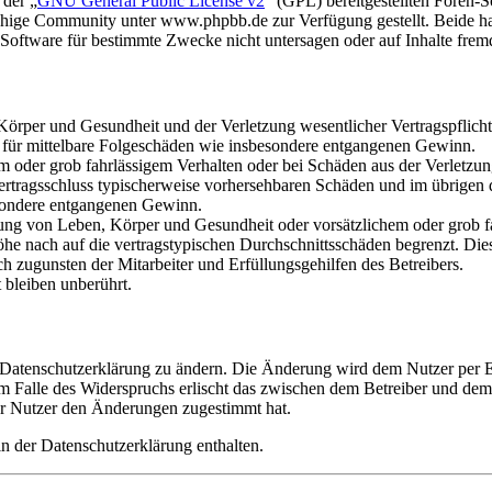
 der „
GNU General Public License v2
“ (GPL) bereitgestellten Foren
hige Community unter www.phpbb.de zur Verfügung gestellt. Beide hab
oftware für bestimmte Zwecke nicht untersagen oder auf Inhalte frem
rper und Gesundheit und der Verletzung wesentlicher Vertragspflichten
ch für mittelbare Folgeschäden wie insbesondere entgangenen Gewinn.
em oder grob fahrlässigem Verhalten oder bei Schäden aus der Verletz
i Vertragsschluss typischerweise vorhersehbaren Schäden und im übrigen
besondere entgangenen Gewinn.
ng von Leben, Körper und Gesundheit oder vorsätzlichem oder grob fah
e nach auf die vertragstypischen Durchschnittsschäden begrenzt. Dies
h zugunsten der Mitarbeiter und Erfüllungsgehilfen des Betreibers.
bleiben unberührt.
e Datenschutzerklärung zu ändern. Die Änderung wird dem Nutzer per E-
m Falle des Widerspruchs erlischt das zwischen dem Betreiber und dem 
er Nutzer den Änderungen zugestimmt hat.
n der Datenschutzerklärung enthalten.