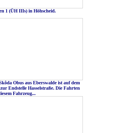
n 1 (ÜH IIIs) in Höhscheid.
Skôda Obus aus Eberswalde ist auf dem
zur Endstelle Hasselstraße. Die Fahrten
diesem Fahrzeug...